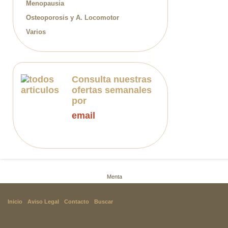
Menopausia
Osteoporosis y A. Locomotor
Varios
Consulta nuestras
ofertas semanales
por
email
Inicio
Productos
Catarros y Gripe
Menta
Inicio
Aviso Legal
Contacto
Buscar