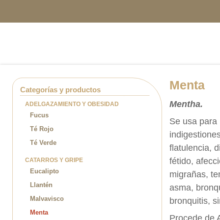
Inicio
Empresa
Menta
Categorías y productos
Mentha.
ADELGAZAMIENTO Y OBESIDAD
Fucus
Se usa para l
Té Rojo
indigestiones
Té Verde
flatulencia, 
fétido, afecc
CATARROS Y GRIPE
Eucalipto
migrañas, tem
Llantén
asma, bronqui
Malvavisco
bronquitis, s
Menta
Procede de A