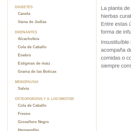
DIABETES
La planta de
Canela
hierbas cura
Vaina de Judías
Entre estas 
forma de infu
DRENANTES
Alcachofera
Insustituíble
Cola de Caballo
acompaña dur
Enebro
comidas o co
Estigmas de maiz
siempre cons
Grama de las Boticas
MENOPAUSIA
Salvia
OSTEOPOROSIS Y A. LOCOMOTOR
Cola de Caballo
Fresno
Grosellero Negro
Harpagofito