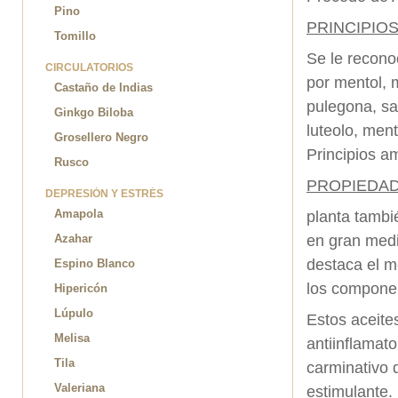
Pino
PRINCIPIO
Tomillo
Se le recono
CIRCULATORIOS
por mentol, 
Castaño de Indias
pulegona, sa
Ginkgo Biloba
luteolo, ment
Grosellero Negro
Principios am
Rusco
PROPIEDA
DEPRESIÓN Y ESTRÉS
Amapola
planta tambi
en gran medi
Azahar
destaca el m
Espino Blanco
los componen
Hipericón
Lúpulo
Estos aceite
Melisa
antiinflamat
Tila
carminativo 
Valeriana
estimulante.